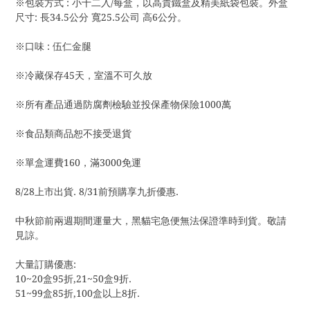
※包裝方式 : 小十二入/每盒，以高貴鐵盒及精美紙袋包裝。外盒
尺寸: 長34.5公分 寬25.5公司 高6公分。
※口味 : 伍仁金腿
※冷藏保存45天，室溫不可久放
※所有產品通過防腐劑檢驗並投保產物保險1000萬
※食品類商品恕不接受退貨
※單盒運費160，滿3000免運
8/28上市出貨. 8/31前預購享九折優惠. 
中秋節前兩週期間運量大，黑貓宅急便無法保證準時到貨。敬請
見諒。
大量訂購優惠:
10~20盒95折,21~50盒9折.
51~99盒85折,100盒以上8折.