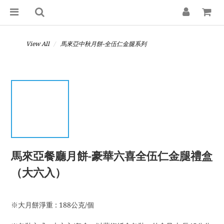
View All
馬來亞中秋月餅-全伍仁金腿系列
馬來亞餐廳月餅-豪華六喜全伍仁金腿禮盒
（大六入）
※大月餅淨重 : 188公克/個