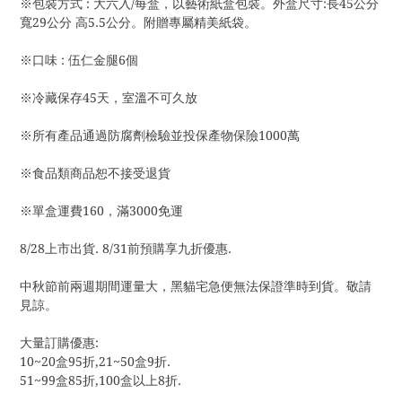
※包裝方式 : 大六入/每盒，以藝術紙盒包裝。外盒尺寸:長45公分 
寬29公分 高5.5公分。附贈專屬精美紙袋。
※口味 : 伍仁金腿6個
※冷藏保存45天，室溫不可久放
※所有產品通過防腐劑檢驗並投保產物保險1000萬
※食品類商品恕不接受退貨
※單盒運費160，滿3000免運
8/28上市出貨. 8/31前預購享九折優惠. 
中秋節前兩週期間運量大，黑貓宅急便無法保證準時到貨。敬請
見諒。
大量訂購優惠:
10~20盒95折,21~50盒9折.
51~99盒85折,100盒以上8折.