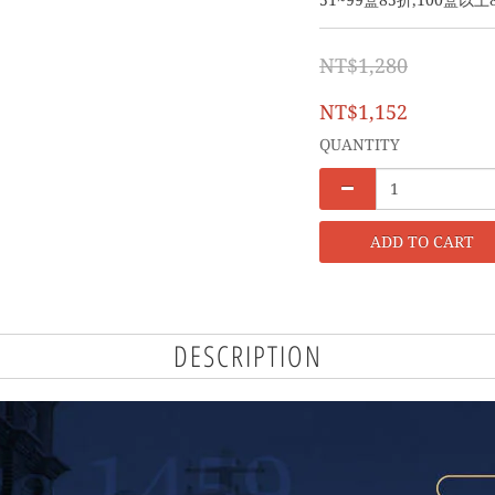
51~99盒85折,100盒以上
NT$1,280
NT$1,152
QUANTITY
ADD TO CART
DESCRIPTION