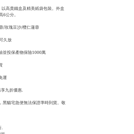
每盒，以高貴鐵盒及精美紙袋包裝。外盒
 高6公分。
蓮蓉/玫瑰豆沙/欖仁蓮蓉
可久放
並投保產物保險1000萬
貨
0免運
預購享九折優惠. 
，黑貓宅急便無法保證準時到貨。敬
折.