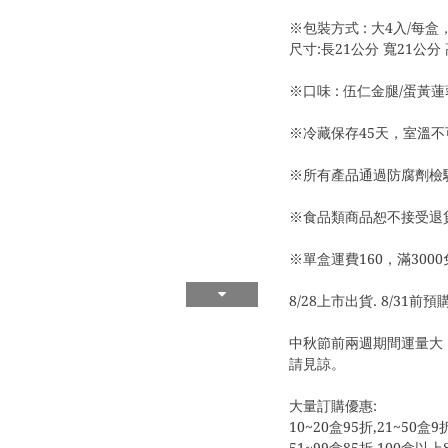
※包裝方式 : 大4入/
尺寸:長21公分 寬21公分
※口味 : 伍仁金腿/蛋黃
※冷藏保存45天，室溫不
※所有產品通過防腐劑檢驗
※食品類商品恕不接受退
※單盒運費160，滿300
8/28上市出貨. 8/31前
中秋節前兩週期間運量大
請見諒。
大量訂購優惠:
10~20盒95折,21~50盒9