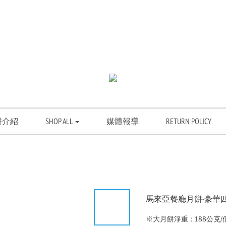
餅介紹
SHOP ALL
媒體報導
RETURN POLICY
馬來亞餐廳月餅-豪華四喜
※大月餅淨重 : 188公克/