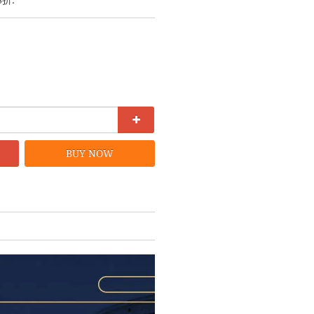
8折.
BUY NOW