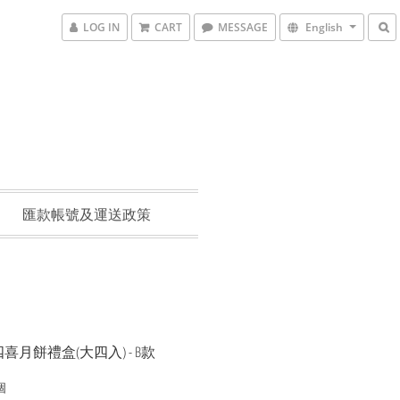
LOG IN
CART
MESSAGE
English
匯款帳號及運送政策
月餅禮盒(大四入) - B款
個