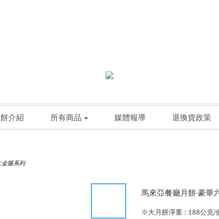
月餅介紹
所有商品
媒體報導
退換貨政策
仁金腿系列
馬來亞餐廳月餅-豪華
※大月餅淨重 : 188公克/