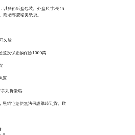
盒，以藝術紙盒包裝。外盒尺寸:長45
公分。附贈專屬精美紙袋。
可久放
並投保產物保險1000萬
貨
0免運
預購享九折優惠. 
，黑貓宅急便無法保證準時到貨。敬
折.