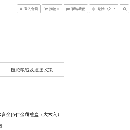
登入會員
購物車
聯絡我們
繁體中文
匯款帳號及運送政策
六喜全伍仁金腿禮盒（大六入）
個