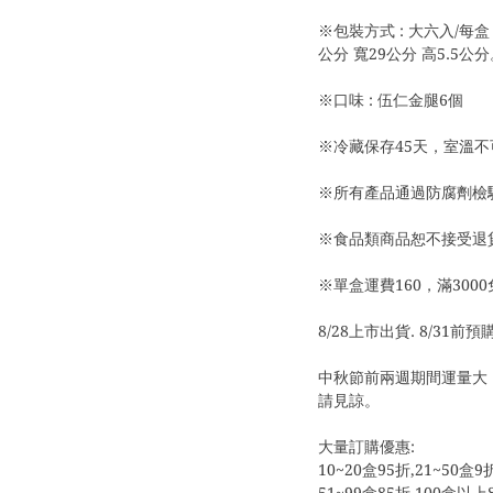
※包裝方式 : 大六入/每
公分 寬29公分 高5.5
※口味 : 伍仁金腿6個
※冷藏保存45天，室溫不
※所有產品通過防腐劑檢驗
※食品類商品恕不接受退
※單盒運費160，滿300
8/28上市出貨. 8/31前
中秋節前兩週期間運量大
請見諒。
大量訂購優惠:
10~20盒95折,21~50盒9