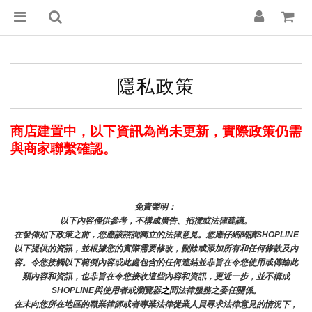
隱私政策
商店建置中，以下資訊為尚未更新，實際政策仍需
與商家聯繫確認。
免責聲明： 
以下內容僅供參考，不構成廣告、招攬或法律建議。
在發佈如下政策之前，您應該諮詢獨立的法律意見。您應仔細閱讀SHOPLINE
以下提供的資訊，並根據您的實際需要修改，刪除或添加所有和任何條款及內
容。令您接觸以下範例內容或此處包含的任何連結並非旨在令您使用或傳輸此
類內容和資訊，也非旨在令您接收這些內容和資訊，更近一步，並不構成
SHOPLINE與使用者或瀏覽器
之
間法律服務之委任關係。
在未向您所在地區的職業律師或者專業法律從業人員尋求法律意見的情況下，